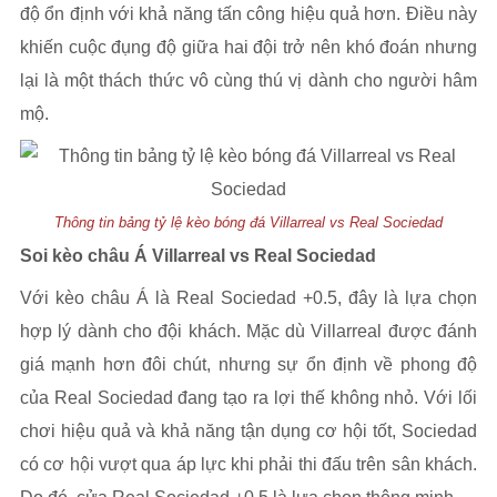
độ ổn định với khả năng tấn công hiệu quả hơn. Điều này
khiến cuộc đụng độ giữa hai đội trở nên khó đoán nhưng
lại là một thách thức vô cùng thú vị dành cho người hâm
mộ.
Thông tin bảng tỷ lệ kèo bóng đá Villarreal vs Real Sociedad
Soi kèo châu Á Villarreal vs Real Sociedad
Với kèo châu Á là Real Sociedad +0.5, đây là lựa chọn
hợp lý dành cho đội khách. Mặc dù Villarreal được đánh
giá mạnh hơn đôi chút, nhưng sự ổn định về phong độ
của Real Sociedad đang tạo ra lợi thế không nhỏ. Với lối
chơi hiệu quả và khả năng tận dụng cơ hội tốt, Sociedad
có cơ hội vượt qua áp lực khi phải thi đấu trên sân khách.