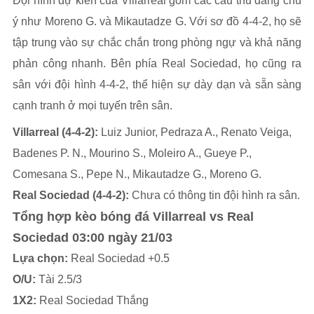
Đội hình dự kiến của Villarreal gồm các cầu thủ đáng chú
ý như Moreno G. và Mikautadze G. Với sơ đồ 4-4-2, họ sẽ
tập trung vào sự chắc chắn trong phòng ngự và khả năng
phản công nhanh. Bên phía Real Sociedad, họ cũng ra
sân với đội hình 4-4-2, thể hiện sự dày dạn và sẵn sàng
cạnh tranh ở mọi tuyến trên sân.
Villarreal (4-4-2):
Luiz Junior, Pedraza A., Renato Veiga,
Badenes P. N., Mourino S., Moleiro A., Gueye P.,
Comesana S., Pepe N., Mikautadze G., Moreno G.
Real Sociedad (4-4-2):
Chưa có thông tin đội hình ra sân.
Tổng hợp kèo bóng đá Villarreal vs Real
Sociedad 03:00 ngày 21/03
Lựa chọn:
Real Sociedad +0.5
O/U:
Tài 2.5/3
1X2:
Real Sociedad Thắng