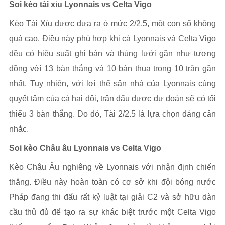
Soi kèo tài xỉu Lyonnais vs Celta Vigo
Kèo Tài Xỉu được đưa ra ở mức 2/2.5, một con số không
quá cao. Điều này phù hợp khi cả Lyonnais và Celta Vigo
đều có hiệu suất ghi bàn và thủng lưới gần như tương
đồng với 13 bàn thắng và 10 bàn thua trong 10 trận gần
nhất. Tuy nhiên, với lợi thế sân nhà của Lyonnais cùng
quyết tâm của cả hai đội, trận đấu được dự đoán sẽ có tối
thiểu 3 bàn thắng. Do đó, Tài 2/2.5 là lựa chọn đáng cân
nhắc.
Soi kèo Châu âu Lyonnais vs Celta Vigo
Kèo Châu Âu nghiêng về Lyonnais với nhận định chiến
thắng. Điều này hoàn toàn có cơ sở khi đội bóng nước
Pháp đang thi đấu rất kỷ luật tại giải C2 và sở hữu dàn
cầu thủ đủ để tạo ra sự khác biệt trước một Celta Vigo