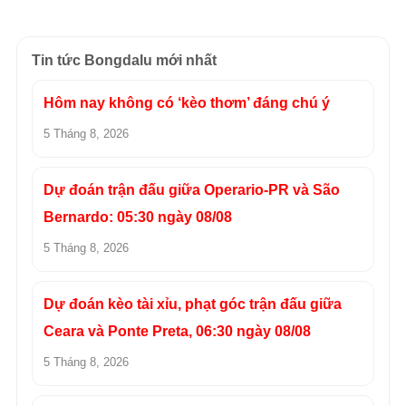
Tin tức Bongdalu mới nhất
Hôm nay không có ‘kèo thơm’ đáng chú ý
5 Tháng 8, 2026
Dự đoán trận đấu giữa Operario-PR và São
Bernardo: 05:30 ngày 08/08
5 Tháng 8, 2026
Dự đoán kèo tài xỉu, phạt góc trận đấu giữa
Ceara và Ponte Preta, 06:30 ngày 08/08
5 Tháng 8, 2026