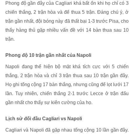
Phong độ gần đây của Cagliari khá bất ổn khi họ chỉ có 3
chiến thắng, 2 trận hòa và để thua 5 trận. Đáng chú ý, ở
trận gần nhất, đội bóng này đã thất bại 1-3 trước Pisa, cho
thấy hàng thủ gặp nhiều vấn đề với 14 bàn thua sau 10
trận.
Phong độ 10 trận gần nhất của Napoli
Napoli đang thể hiện bộ mặt khá tích cực với 5 chiến
thắng, 2 trận hòa và chỉ 3 trận thua sau 10 trận gần đây.
Họ ghi tổng cộng 17 bàn thắng, nhưng cũng để lọt lưới 17
lần. Tuy nhiên, chiến thắng 2-1 trước Lecce ở trận đấu
gần nhất cho thấy sự kiên cường của họ.
Lịch sử đối đầu Cagliari vs Napoli
Cagliari và Napoli đã gặp nhau tổng cộng 10 lần gần đây.