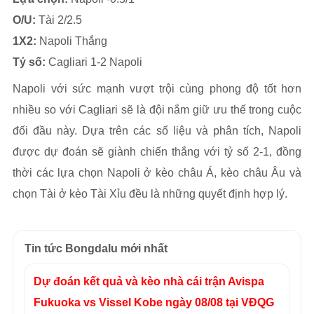
O/U:
Tài 2/2.5
1X2:
Napoli Thắng
Tỷ số:
Cagliari 1-2 Napoli
Napoli với sức mạnh vượt trội cùng phong độ tốt hơn
nhiều so với Cagliari sẽ là đội nắm giữ ưu thế trong cuộc
đối đầu này. Dựa trên các số liệu và phân tích, Napoli
được dự đoán sẽ giành chiến thắng với tỷ số 2-1, đồng
thời các lựa chọn Napoli ở kèo châu Á, kèo châu Âu và
chọn Tài ở kèo Tài Xỉu đều là những quyết định hợp lý.
Tin tức Bongdalu mới nhất
Dự đoán kết quả và kèo nhà cái trận Avispa
Fukuoka vs Vissel Kobe ngày 08/08 tại VĐQG