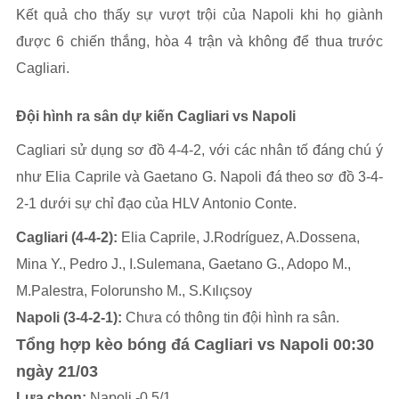
Kết quả cho thấy sự vượt trội của Napoli khi họ giành
được 6 chiến thắng, hòa 4 trận và không để thua trước
Cagliari.
Đội hình ra sân dự kiến Cagliari vs Napoli
Cagliari sử dụng sơ đồ 4-4-2, với các nhân tố đáng chú ý
như Elia Caprile và Gaetano G. Napoli đá theo sơ đồ 3-4-
2-1 dưới sự chỉ đạo của HLV Antonio Conte.
Cagliari (4-4-2):
Elia Caprile, J.Rodríguez, A.Dossena,
Mina Y., Pedro J., I.Sulemana, Gaetano G., Adopo M.,
M.Palestra, Folorunsho M., S.Kılıçsoy
Napoli (3-4-2-1):
Chưa có thông tin đội hình ra sân.
Tổng hợp kèo bóng đá Cagliari vs Napoli 00:30
ngày 21/03
Lựa chọn:
Napoli -0.5/1