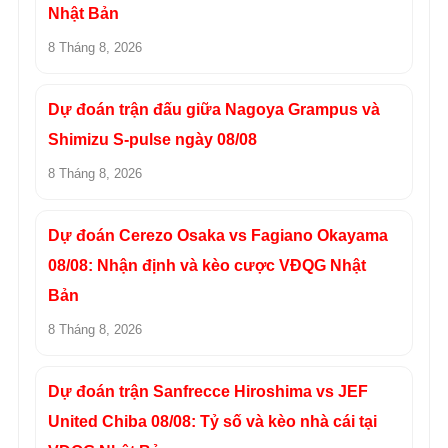
Nhật Bản
8 Tháng 8, 2026
Dự đoán trận đấu giữa Nagoya Grampus và
Shimizu S-pulse ngày 08/08
8 Tháng 8, 2026
Dự đoán Cerezo Osaka vs Fagiano Okayama
08/08: Nhận định và kèo cược VĐQG Nhật
Bản
8 Tháng 8, 2026
Dự đoán trận Sanfrecce Hiroshima vs JEF
United Chiba 08/08: Tỷ số và kèo nhà cái tại