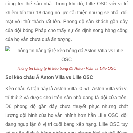
cùng lợi thế sân nhà. Trong khi đó, Lille OSC với vị trí
khiêm tốn thứ 18 đang nỗ lực cải thiện nhưng sẽ phải đối
mặt với thử thách rất lớn. Phong độ sân khách gần đây
của đội bóng Pháp cho thấy sự ổn định song hàng công
của họ vẫn chưa quá ấn tượng.
Thông tin bảng tỷ lệ kèo bóng đá Aston Villa vs Lille OSC
Soi kèo châu Á Aston Villa vs Lille OSC
Kèo châu Á trận này là Aston Villa -0.5/1. Aston Villa với vị
trí thứ 2 và được chơi trên sân nhà đang là đội cửa trên.
Dù phong độ gần đây chưa thuyết phục nhưng chất
lượng đội hình của họ vẫn nhỉnh hơn hẳn Lille OSC, đội
đang ngụp lặn ở vị trí cuối bảng xếp hạng. Lille OSC tuy