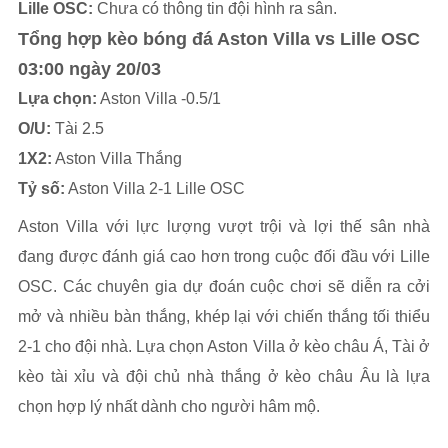
Lille OSC:
Chưa có thông tin đội hình ra sân.
Tổng hợp kèo bóng đá Aston Villa vs Lille OSC
03:00 ngày 20/03
Lựa chọn:
Aston Villa -0.5/1
O/U:
Tài 2.5
1X2:
Aston Villa Thắng
Tỷ số:
Aston Villa 2-1 Lille OSC
Aston Villa với lực lượng vượt trội và lợi thế sân nhà
đang được đánh giá cao hơn trong cuộc đối đầu với Lille
OSC. Các chuyên gia dự đoán cuộc chơi sẽ diễn ra cởi
mở và nhiều bàn thắng, khép lại với chiến thắng tối thiểu
2-1 cho đội nhà. Lựa chọn Aston Villa ở kèo châu Á, Tài ở
kèo tài xỉu và đội chủ nhà thắng ở kèo châu Âu là lựa
chọn hợp lý nhất dành cho người hâm mộ.