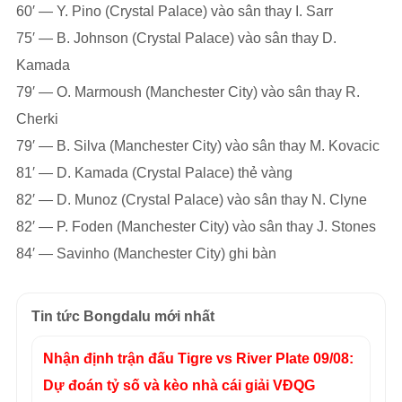
60′ — Y. Pino (Crystal Palace) vào sân thay I. Sarr
75′ — B. Johnson (Crystal Palace) vào sân thay D.
Kamada
79′ — O. Marmoush (Manchester City) vào sân thay R.
Cherki
79′ — B. Silva (Manchester City) vào sân thay M. Kovacic
81′ — D. Kamada (Crystal Palace) thẻ vàng
82′ — D. Munoz (Crystal Palace) vào sân thay N. Clyne
82′ — P. Foden (Manchester City) vào sân thay J. Stones
84′ — Savinho (Manchester City) ghi bàn
Tin tức Bongdalu mới nhất
Nhận định trận đấu Tigre vs River Plate 09/08:
Dự đoán tỷ số và kèo nhà cái giải VĐQG