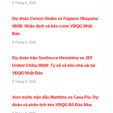
8 Tháng 8, 2026
Dự đoán Cerezo Osaka vs Fagiano Okayama
08/08: Nhận định và kèo cược VĐQG Nhật
Bản
8 Tháng 8, 2026
Dự đoán trận Sanfrecce Hiroshima vs JEF
United Chiba 08/08: Tỷ số và kèo nhà cái tại
VĐQG Nhật Bản
8 Tháng 8, 2026
Xem trước trận đấu Maritimo vs Casa Pia: Dự
đoán và phân tích kèo VĐQG Bồ Đào Nha