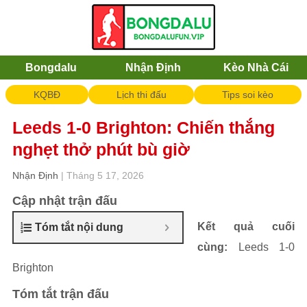
Bongdalu
Nhận Định
Kèo Nhà Cái
KQBĐ
Lịch thi đấu
Tips soi kèo
Leeds 1-0 Brighton: Chiến thắng
nghẹt thở phút bù giờ
Nhận Định
| Tháng 5 17, 2026
Cập nhật trận đấu
Kết quả cuối
Tóm tắt nội dung
cùng:
Leeds 1-0
Brighton
Tóm tắt trận đấu