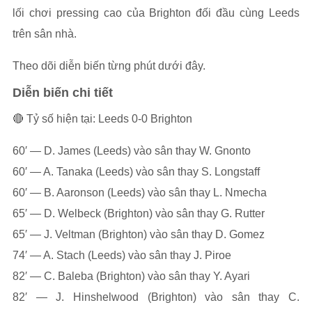
lối chơi pressing cao của Brighton đối đầu cùng Leeds
trên sân nhà.
Theo dõi diễn biến từng phút dưới đây.
Diễn biến chi tiết
🔴 Tỷ số hiện tại: Leeds 0-0 Brighton
60′ — D. James (Leeds) vào sân thay W. Gnonto
60′ — A. Tanaka (Leeds) vào sân thay S. Longstaff
60′ — B. Aaronson (Leeds) vào sân thay L. Nmecha
65′ — D. Welbeck (Brighton) vào sân thay G. Rutter
65′ — J. Veltman (Brighton) vào sân thay D. Gomez
74′ — A. Stach (Leeds) vào sân thay J. Piroe
82′ — C. Baleba (Brighton) vào sân thay Y. Ayari
82′ — J. Hinshelwood (Brighton) vào sân thay C.