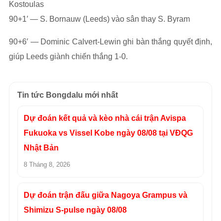
Kostoulas
90+1′ — S. Bornauw (Leeds) vào sân thay S. Byram
90+6′ — Dominic Calvert-Lewin ghi bàn thắng quyết định,
giúp Leeds giành chiến thắng 1-0.
Tin tức Bongdalu mới nhất
Dự đoán kết quả và kèo nhà cái trận Avispa
Fukuoka vs Vissel Kobe ngày 08/08 tại VĐQG
Nhật Bản
8 Tháng 8, 2026
Dự đoán trận đấu giữa Nagoya Grampus và
Shimizu S-pulse ngày 08/08