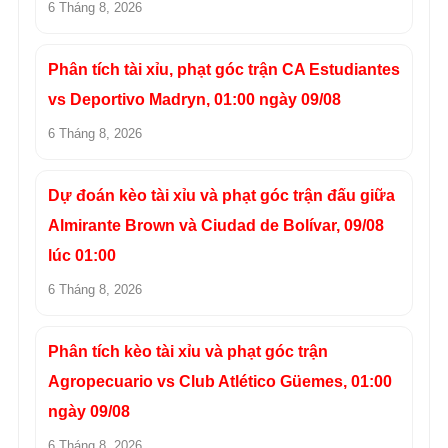
6 Tháng 8, 2026
Phân tích tài xỉu, phạt góc trận CA Estudiantes
vs Deportivo Madryn, 01:00 ngày 09/08
6 Tháng 8, 2026
Dự đoán kèo tài xỉu và phạt góc trận đấu giữa
Almirante Brown và Ciudad de Bolívar, 09/08
lúc 01:00
6 Tháng 8, 2026
Phân tích kèo tài xỉu và phạt góc trận
Agropecuario vs Club Atlético Güemes, 01:00
ngày 09/08
6 Tháng 8, 2026