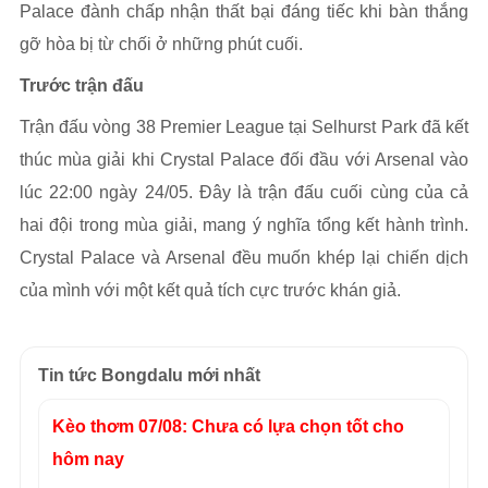
Palace đành chấp nhận thất bại đáng tiếc khi bàn thắng
gỡ hòa bị từ chối ở những phút cuối.
Trước trận đấu
Trận đấu vòng 38 Premier League tại Selhurst Park đã kết
thúc mùa giải khi Crystal Palace đối đầu với Arsenal vào
lúc 22:00 ngày 24/05. Đây là trận đấu cuối cùng của cả
hai đội trong mùa giải, mang ý nghĩa tổng kết hành trình.
Crystal Palace và Arsenal đều muốn khép lại chiến dịch
của mình với một kết quả tích cực trước khán giả.
Tin tức Bongdalu mới nhất
Kèo thơm 07/08: Chưa có lựa chọn tốt cho
hôm nay