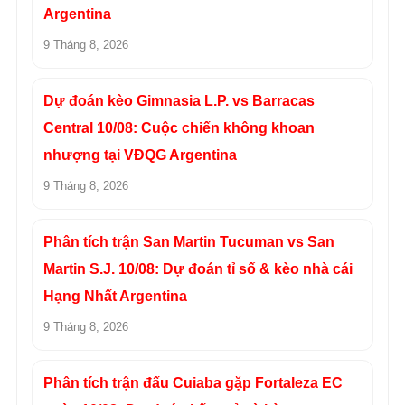
Argentina
9 Tháng 8, 2026
Dự đoán kèo Gimnasia L.P. vs Barracas
Central 10/08: Cuộc chiến không khoan
nhượng tại VĐQG Argentina
9 Tháng 8, 2026
Phân tích trận San Martin Tucuman vs San
Martin S.J. 10/08: Dự đoán tỉ số & kèo nhà cái
Hạng Nhất Argentina
9 Tháng 8, 2026
Phân tích trận đấu Cuiaba gặp Fortaleza EC