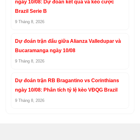
ngày 10/08: Dự đoán kết quả và kèo cược
Brazil Serie B
9 Tháng 8, 2026
Dự đoán trận đấu giữa Alianza Valledupar và
Bucaramanga ngày 10/08
9 Tháng 8, 2026
Dự đoán trận RB Bragantino vs Corinthians
ngày 10/08: Phân tích tỷ lệ kèo VĐQG Brazil
9 Tháng 8, 2026