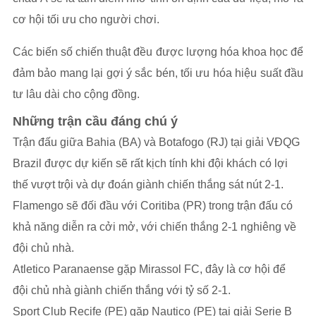
cơ hội tối ưu cho người chơi.
Các biến số chiến thuật đều được lượng hóa khoa học để
đảm bảo mang lại gợi ý sắc bén, tối ưu hóa hiệu suất đầu
tư lâu dài cho cộng đồng.
Những trận cầu đáng chú ý
Trận đấu giữa Bahia (BA) và Botafogo (RJ) tại giải VĐQG
Brazil được dự kiến sẽ rất kịch tính khi đội khách có lợi
thế vượt trội và dự đoán giành chiến thắng sát nút 2-1.
Flamengo sẽ đối đầu với Coritiba (PR) trong trận đấu có
khả năng diễn ra cởi mở, với chiến thắng 2-1 nghiêng về
đội chủ nhà.
Atletico Paranaense gặp Mirassol FC, đây là cơ hội để
đội chủ nhà giành chiến thắng với tỷ số 2-1.
Sport Club Recife (PE) gặp Nautico (PE) tại giải Serie B