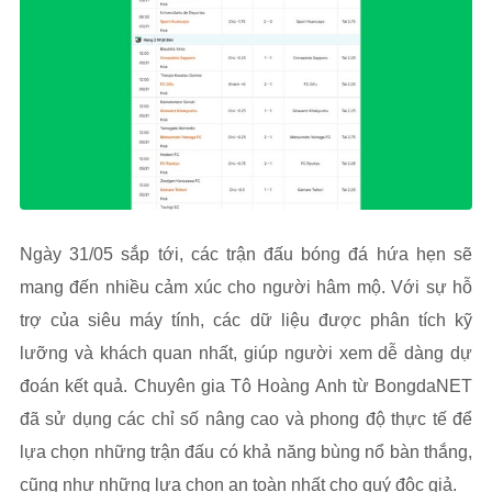
Ngày 31/05 sắp tới, các trận đấu bóng đá hứa hẹn sẽ
mang đến nhiều cảm xúc cho người hâm mộ. Với sự hỗ
trợ của siêu máy tính, các dữ liệu được phân tích kỹ
lưỡng và khách quan nhất, giúp người xem dễ dàng dự
đoán kết quả. Chuyên gia Tô Hoàng Anh từ BongdaNET
đã sử dụng các chỉ số nâng cao và phong độ thực tế để
lựa chọn những trận đấu có khả năng bùng nổ bàn thắng,
cũng như những lựa chọn an toàn nhất cho quý độc giả.