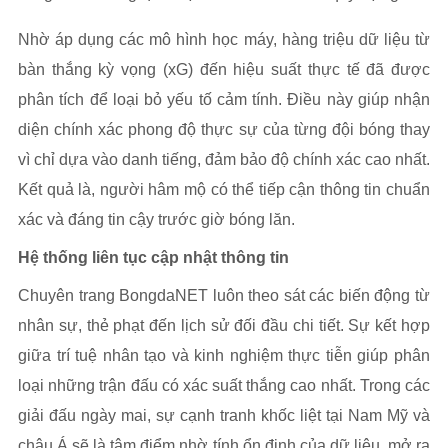
Nhờ áp dụng các mô hình học máy, hàng triệu dữ liệu từ
bàn thắng kỳ vọng (xG) đến hiệu suất thực tế đã được
phân tích để loại bỏ yếu tố cảm tính. Điều này giúp nhận
diện chính xác phong độ thực sự của từng đội bóng thay
vì chỉ dựa vào danh tiếng, đảm bảo độ chính xác cao nhất.
Kết quả là, người hâm mộ có thể tiếp cận thông tin chuẩn
xác và đáng tin cậy trước giờ bóng lăn.
Hệ thống liên tục cập nhật thông tin
Chuyên trang BongdaNET luôn theo sát các biến động từ
nhân sự, thẻ phạt đến lịch sử đối đầu chi tiết. Sự kết hợp
giữa trí tuệ nhân tạo và kinh nghiệm thực tiễn giúp phân
loại những trận đấu có xác suất thắng cao nhất. Trong các
giải đấu ngày mai, sự cạnh tranh khốc liệt tại Nam Mỹ và
châu Á sẽ là tâm điểm nhờ tính ổn định của dữ liệu, mở ra