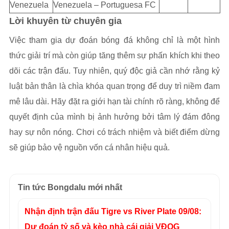
Venezuela
Venezuela – Portuguesa FC
Lời khuyên từ chuyên gia
Việc tham gia dự đoán bóng đá không chỉ là một hình
thức giải trí mà còn giúp tăng thêm sự phấn khích khi theo
dõi các trận đấu. Tuy nhiên, quý độc giả cần nhớ rằng kỷ
luật bản thân là chìa khóa quan trọng để duy trì niềm đam
mê lâu dài. Hãy đặt ra giới hạn tài chính rõ ràng, không để
quyết định của mình bị ảnh hưởng bởi tâm lý đám đông
hay sự nôn nóng. Chơi có trách nhiệm và biết điểm dừng
sẽ giúp bảo vệ nguồn vốn cá nhân hiệu quả.
Tin tức Bongdalu mới nhất
Nhận định trận đấu Tigre vs River Plate 09/08:
Dự đoán tỷ số và kèo nhà cái giải VĐQG