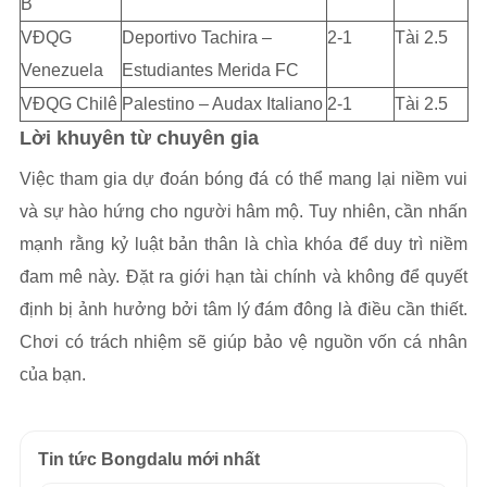
B
VĐQG
Deportivo Tachira –
2-1
Tài 2.5
Venezuela
Estudiantes Merida FC
VĐQG Chilê
Palestino – Audax Italiano
2-1
Tài 2.5
Lời khuyên từ chuyên gia
Việc tham gia dự đoán bóng đá có thể mang lại niềm vui
và sự hào hứng cho người hâm mộ. Tuy nhiên, cần nhấn
mạnh rằng kỷ luật bản thân là chìa khóa để duy trì niềm
đam mê này. Đặt ra giới hạn tài chính và không để quyết
định bị ảnh hưởng bởi tâm lý đám đông là điều cần thiết.
Chơi có trách nhiệm sẽ giúp bảo vệ nguồn vốn cá nhân
của bạn.
Tin tức Bongdalu mới nhất