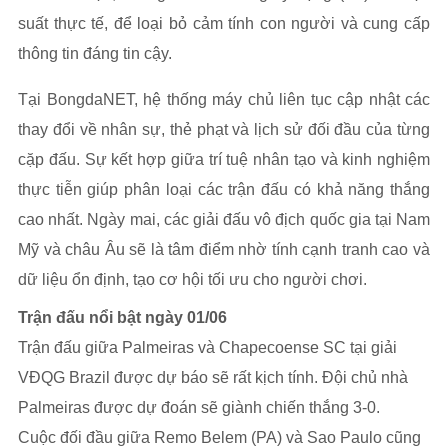
suất thực tế, để loại bỏ cảm tính con người và cung cấp
thông tin đáng tin cậy.
Tại BongdaNET, hệ thống máy chủ liên tục cập nhật các
thay đổi về nhân sự, thẻ phạt và lịch sử đối đầu của từng
cặp đấu. Sự kết hợp giữa trí tuệ nhân tạo và kinh nghiệm
thực tiễn giúp phân loại các trận đấu có khả năng thắng
cao nhất. Ngày mai, các giải đấu vô địch quốc gia tại Nam
Mỹ và châu Âu sẽ là tâm điểm nhờ tính cạnh tranh cao và
dữ liệu ổn định, tạo cơ hội tối ưu cho người chơi.
Trận đấu nổi bật ngày 01/06
Trận đấu giữa Palmeiras và Chapecoense SC tại giải
VĐQG Brazil được dự báo sẽ rất kịch tính. Đội chủ nhà
Palmeiras được dự đoán sẽ giành chiến thắng 3-0.
Cuộc đối đầu giữa Remo Belem (PA) và Sao Paulo cũng