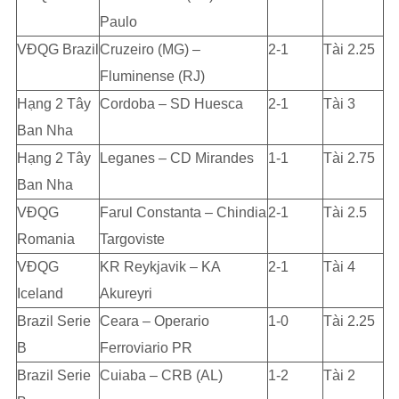
Paulo
VĐQG Brazil
Cruzeiro (MG) –
2-1
Tài 2.25
Fluminense (RJ)
Hạng 2 Tây
Cordoba – SD Huesca
2-1
Tài 3
Ban Nha
Hạng 2 Tây
Leganes – CD Mirandes
1-1
Tài 2.75
Ban Nha
VĐQG
Farul Constanta – Chindia
2-1
Tài 2.5
Romania
Targoviste
VĐQG
KR Reykjavik – KA
2-1
Tài 4
Iceland
Akureyri
Brazil Serie
Ceara – Operario
1-0
Tài 2.25
B
Ferroviario PR
Brazil Serie
Cuiaba – CRB (AL)
1-2
Tài 2