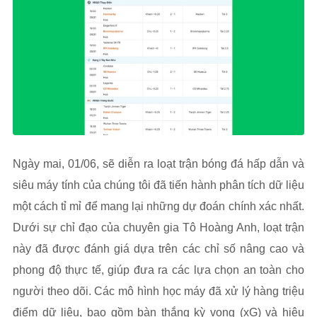
Ngày mai, 01/06, sẽ diễn ra loạt trận bóng đá hấp dẫn và
siêu máy tính của chúng tôi đã tiến hành phân tích dữ liệu
một cách tỉ mỉ để mang lại những dự đoán chính xác nhất.
Dưới sự chỉ đạo của chuyên gia Tô Hoàng Anh, loạt trận
này đã được đánh giá dựa trên các chỉ số nâng cao và
phong độ thực tế, giúp đưa ra các lựa chọn an toàn cho
người theo dõi. Các mô hình học máy đã xử lý hàng triệu
điểm dữ liệu, bao gồm bàn thắng kỳ vọng (xG) và hiệu