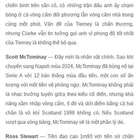
chiến binh trên sân cỏ, có những trận đấu anh ấy chạm
bóng ở cả vòng cấm đối phương lẫn vòng cấm nhà trong
cùng một phút. Vấn đề của Tierney là chấn thương,
nhưng Clarke vẫn tin tưởng gọi anh vì phong độ tốt nhất
của Tierney là không thể bỏ qua.
Scott McTominay
— Đây mới là nhân vật chính. Sau khi
chuyển sang Napoli mùa 2024, McTominay đã bùng nổ tại
Serie A với 12 bàn thắng mùa đầu tiên, một con số ấn
tượng với một tiền vệ phòng ngự. McTominay không phải
là nhạc trưởng tuyến giữa theo kiểu cổ điển, nhưng khả
năng xâm nhập vòng cấm, tì đè và dứt điểm bằng cả hai
chân là vũ khí Scotland 1998 không có. Nếu Scotland
vượt qua vòng bảng, McTominay sẽ là một phần lý do.
Ross Stewart
— Tiền đạo cao 1m93 với tiền sử chấn