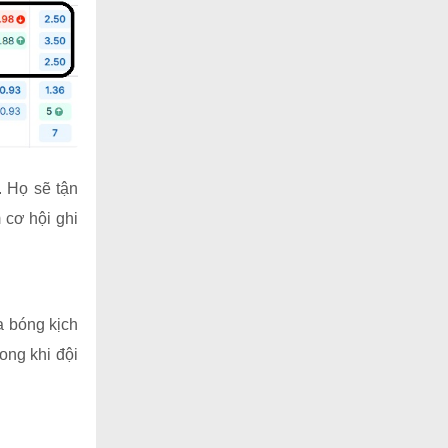
. Họ sẽ tận
 cơ hội ghi
a bóng kịch
ong khi đội