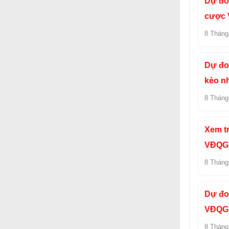
Dự đo
cược 
8 Tháng
Dự đoá
kèo n
8 Tháng
Xem tr
VĐQG 
8 Tháng
Dự đoá
VĐQG 
8 Tháng