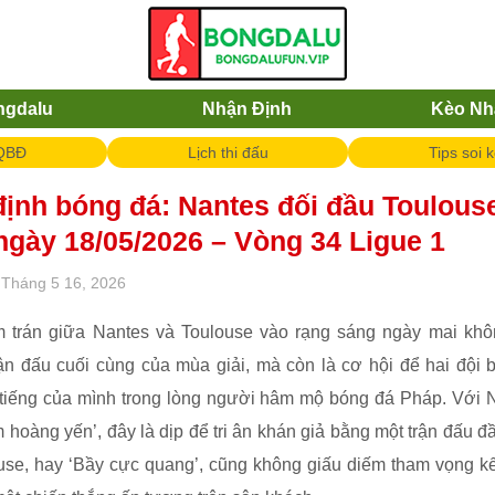
ngdalu
Nhận Định
Kèo Nh
QBĐ
Lịch thi đấu
Tips soi 
ịnh bóng đá: Nantes đối đầu Toulous
ngày 18/05/2026 – Vòng 34 Ligue 1
 Tháng 5 16, 2026
 trán giữa Nantes và Toulouse vào rạng sáng ngày mai khô
rận đấu cuối cùng của mùa giải, mà còn là cơ hội để hai đội
tiếng của mình trong lòng người hâm mộ bóng đá Pháp. Với N
 hoàng yến’, đây là dịp để tri ân khán giả bằng một trận đấu đ
se, hay ‘Bầy cực quang’, cũng không giấu diếm tham vọng k