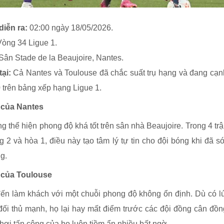
diễn ra:
02:00 ngày 18/05/2026.
òng 34 Ligue 1.
Sân Stade de la Beaujoire, Nantes.
tại:
Cả Nantes và Toulouse đã chắc suất trụ hạng và đang cạn
10 trên bảng xếp hạng Ligue 1.
 của Nantes
g thể hiện phong độ khá tốt trên sân nhà Beaujoire. Trong 4 trậ
g 2 và hòa 1, điều này tạo tâm lý tự tin cho đội bóng khi đã 
ng.
của Toulouse
ến làm khách với một chuỗi phong độ không ổn định. Dù có l
đối thủ mạnh, họ lại hay mất điểm trước các đội đồng cân đồn
chơi tấn công của họ luôn tiềm ẩn nhiều bất ngờ.