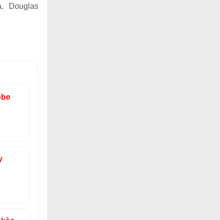
a, Douglas
obe
y