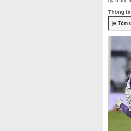
giải bằng 
Thông ti
Tóm t