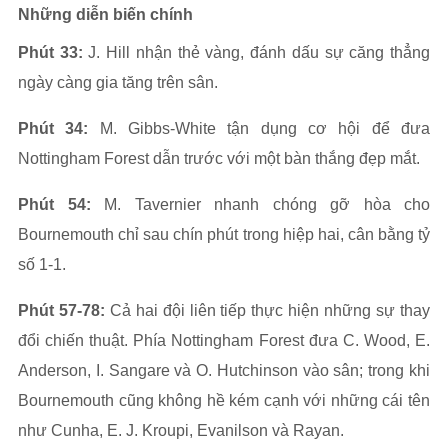
Những diễn biến chính
Phút 33:
J. Hill nhận thẻ vàng, đánh dấu sự căng thẳng
ngày càng gia tăng trên sân.
Phút 34:
M. Gibbs-White tận dụng cơ hội để đưa
Nottingham Forest dẫn trước với một bàn thắng đẹp mắt.
Phút 54:
M. Tavernier nhanh chóng gỡ hòa cho
Bournemouth chỉ sau chín phút trong hiệp hai, cân bằng tỷ
số 1-1.
Phút 57-78:
Cả hai đội liên tiếp thực hiện những sự thay
đổi chiến thuật. Phía Nottingham Forest đưa C. Wood, E.
Anderson, I. Sangare và O. Hutchinson vào sân; trong khi
Bournemouth cũng không hề kém cạnh với những cái tên
như Cunha, E. J. Kroupi, Evanilson và Rayan.