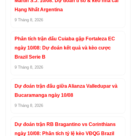
Martin S.J. 10/08: Dự đoán tỉ số & kèo nhà cái
Hạng Nhất Argentina
9 Tháng 8, 2026
Phân tích trận đấu Cuiaba gặp Fortaleza EC
ngày 10/08: Dự đoán kết quả và kèo cược
Brazil Serie B
9 Tháng 8, 2026
Dự đoán trận đấu giữa Alianza Valledupar và
Bucaramanga ngày 10/08
9 Tháng 8, 2026
Dự đoán trận RB Bragantino vs Corinthians
ngày 10/08: Phân tích tỷ lệ kèo VĐQG Brazil