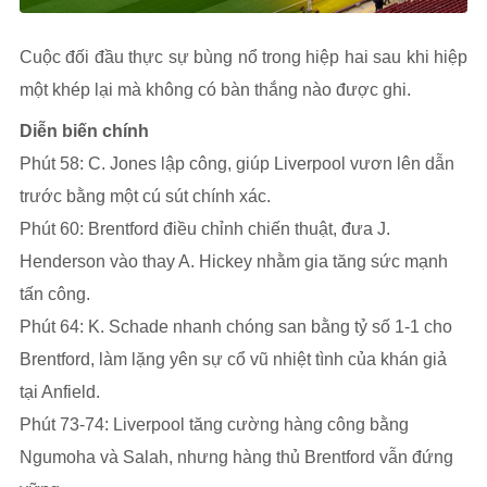
Cuộc đối đầu thực sự bùng nổ trong hiệp hai sau khi hiệp
một khép lại mà không có bàn thắng nào được ghi.
Diễn biến chính
Phút 58: C. Jones lập công, giúp Liverpool vươn lên dẫn
trước bằng một cú sút chính xác.
Phút 60: Brentford điều chỉnh chiến thuật, đưa J.
Henderson vào thay A. Hickey nhằm gia tăng sức mạnh
tấn công.
Phút 64: K. Schade nhanh chóng san bằng tỷ số 1-1 cho
Brentford, làm lặng yên sự cổ vũ nhiệt tình của khán giả
tại Anfield.
Phút 73-74: Liverpool tăng cường hàng công bằng
Ngumoha và Salah, nhưng hàng thủ Brentford vẫn đứng