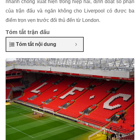
nhanh chóng xuất hiện trong hiệp hai, định đoạt số phận
của trận đấu và ngăn không cho Liverpool có được ba
điểm trọn vẹn trước đối thủ đến từ London.
Tóm tắt trận đấu
Tóm tắt nội dung