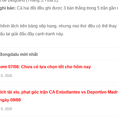
 de Belgrano (Thắng 3, Hòa 2).
ghi bàn:
Cả hai đội đều ghi được 3 bàn thắng trong 5 trận gần n
hênh lệch trên bảng xếp hạng, nhưng mọi thứ đều có thể thay 
ấu tại giải đấu đầy cạnh tranh này.
 Bongdalu mới nhất
hơm 07/08: Chưa có lựa chọn tốt cho hôm nay
 8, 2026
ích tài xỉu, phạt góc trận CA Estudiantes vs Deportivo Madr
ngày 09/08
 8, 2026