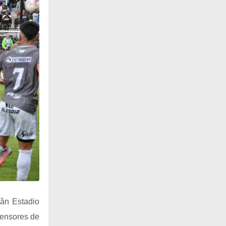
ân Estadio
fensores de