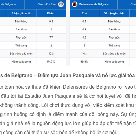
s de Belgrano – Điểm tựa Juan Pasquale và nỗ lực giải tỏa
ận toàn hòa và thua đã khiến Defensores de Belgrano rơi vào t
 đấu tới tại Estadio Juan Pasquale sẽ là cơ hội tuyệt vời để 
 không thành công. Lối chơi thực dụng với việc kiểm soát khu 
ng tình huống cố định là điểm mạnh của đội bóng này. Sự ủn
hán giả nhà sẽ là nguồn động lực lớn giúp họ áp đặt thế trận 
g công cần cải thiện sự sắc bén để không bỏ lỡ cơ hội.