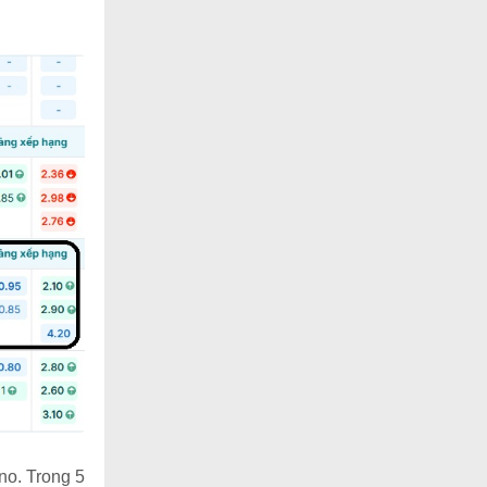
no. Trong 5