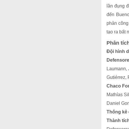
lần đụng đ
đến Buenos
phản công 
tạo ra bất 
Phân tích
Đội hình 
Defensores
Laumann, J
Gutiérrez,
Chaco For 
Mathías Si
Daniel Gon
Thống kê 
Thành tích