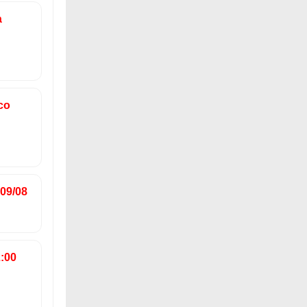
à
co
 09/08
2:00