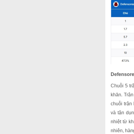
Defensore
Chuỗi 5 tr
khăn. Trận
chuỗi trận
và tận dụ
nhiệt từ k
nhiên, hàn