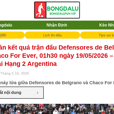
ngdalu
Nhận Định
Kèo Nh
QBĐ
Lịch thi đấu
Tips soi 
n kết quả trận đấu Defensores de Be
co For Ever, 01h30 ngày 19/05/2026 
ải Hạng 2 Argentina
 Tháng 5 16, 2026
 nảy lửa giữa Defensores de Belgrano và Chaco For 
ắt nội dung