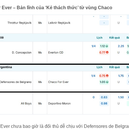
 Ever – Bản lĩnh của ‘Kẻ thách thức’ từ vùng Chaco
Ever chưa bao giờ là đối thủ dễ chịu với Defensores de Belgra