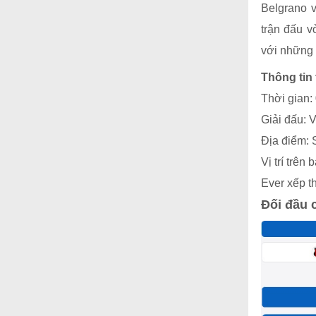
Belgrano v
trận đấu 
với những 
Thông tin 
Thời gian:
Giải đấu: 
Địa điểm: 
Vị trí trê
Ever xếp t
Đối đầu 