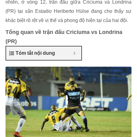
nhiên, ở vòng 12, trận đấu giữa Criciuma và Londrina
(PR) tại sân Estadio Heriberto Hülse đang cho thấy sự
khác biệt rõ rệt về vị thế và phong độ hiện tại của hai đội.
Tổng quan về trận đấu Criciuma vs Londrina
(PR)
Tóm tắt nội dung