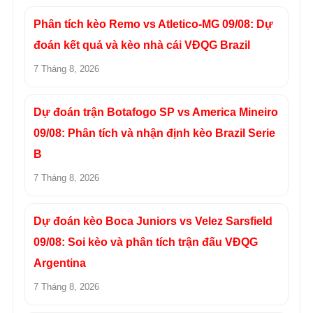
Phân tích kèo Remo vs Atletico-MG 09/08: Dự
đoán kết quả và kèo nhà cái VĐQG Brazil
7 Tháng 8, 2026
Dự đoán trận Botafogo SP vs America Mineiro
09/08: Phân tích và nhận định kèo Brazil Serie
B
7 Tháng 8, 2026
Dự đoán kèo Boca Juniors vs Velez Sarsfield
09/08: Soi kèo và phân tích trận đấu VĐQG
Argentina
7 Tháng 8, 2026