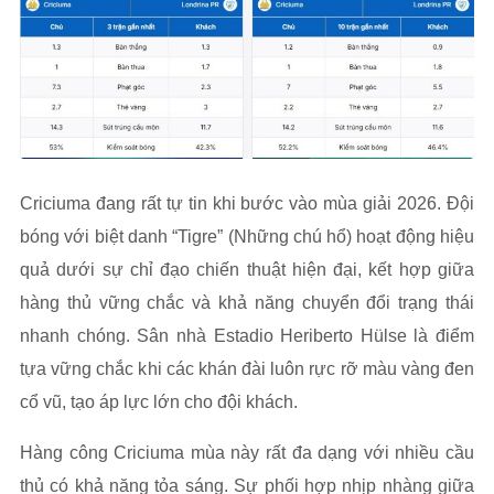
Criciuma đang rất tự tin khi bước vào mùa giải 2026. Đội
bóng với biệt danh “Tigre” (Những chú hổ) hoạt động hiệu
quả dưới sự chỉ đạo chiến thuật hiện đại, kết hợp giữa
hàng thủ vững chắc và khả năng chuyển đổi trạng thái
nhanh chóng. Sân nhà Estadio Heriberto Hülse là điểm
tựa vững chắc khi các khán đài luôn rực rỡ màu vàng đen
cổ vũ, tạo áp lực lớn cho đội khách.
Hàng công Criciuma mùa này rất đa dạng với nhiều cầu
thủ có khả năng tỏa sáng. Sự phối hợp nhịp nhàng giữa