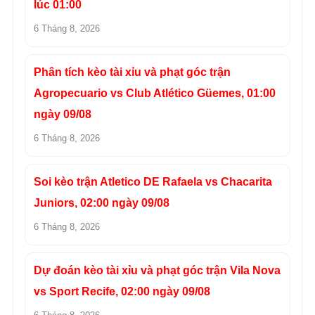
lúc 01:00
6 Tháng 8, 2026
Phân tích kèo tài xỉu và phạt góc trận
Agropecuario vs Club Atlético Güemes, 01:00
ngày 09/08
6 Tháng 8, 2026
Soi kèo trận Atletico DE Rafaela vs Chacarita
Juniors, 02:00 ngày 09/08
6 Tháng 8, 2026
Dự đoán kèo tài xỉu và phạt góc trận Vila Nova
vs Sport Recife, 02:00 ngày 09/08