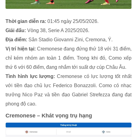
Thời gian diễn ra:
01:45 ngày 25/05/2026.
Giải đấu:
Vòng 38, Serie A 2025/2026.
Địa điểm:
Sân Stadio Giovanni Zini, Cremona, Ý.
Vị trí hiện tại:
Cremonese đang đứng thứ 18 với 31 điểm,
chỉ kém nhóm an toàn 1 điểm. Trong khi đó, Como xếp
thứ 6 với 60 điểm, đang nhắm tới suất dự cúp Châu Âu.
Tình hình lực lượng:
Cremonese có lực lượng tốt nhất
với tiền đạo chủ lực Federico Bonazzoli. Como có nhạc
trưởng Nico Paz và tiền đạo Gabriel Strefezza đang đạt
phong độ cao.
Cremonese – Khát vọng trụ hạng