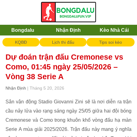
Bongdalu
Nhận Định
Kèo Nhà Cái
KQBĐ
Lịch thi đấu
Tips soi kèo
Dự đoán trận đấu Cremonese vs
Como, 01:45 ngày 25/05/2026 –
Vòng 38 Serie A
Nhận Định
| Tháng 5 20, 2026
Sân vận động Stadio Giovanni Zini sẽ là nơi diễn ra trận
cầu nảy lửa vào rạng sáng ngày 25/05 giữa hai đội bóng
Cremonese và Como trong khuôn khổ vòng đấu hạ màn
Serie A mùa giải 2025/2026. Trận đấu này mang ý nghĩa