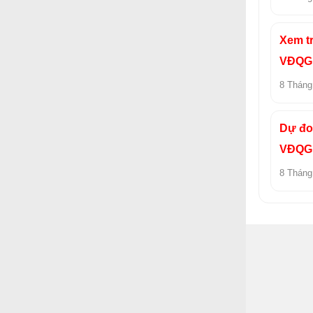
Xem tr
VĐQG 
8 Tháng
Dự đoá
VĐQG 
8 Tháng