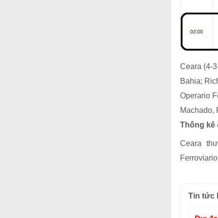
Ceara (4-3
Bahia; Ric
Operario F
Machado, P
Thống kê 
Ceara thư
Ferroviari
Tin tức