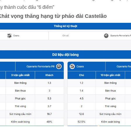
ày thành cuộc đấu “6 điểm”
Khát vọng thăng hạng từ pháo đài Castelão