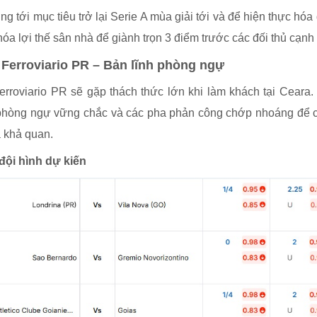
g tới mục tiêu trở lại Serie A mùa giải tới và để hiện thực hóa 
hóa lợi thế sân nhà để giành trọn 3 điểm trước các đối thủ cạnh 
 Ferroviario PR – Bản lĩnh phòng ngự
erroviario PR sẽ gặp thách thức lớn khi làm khách tại Ceara
phòng ngự vững chắc và các pha phản công chớp nhoáng để có
ả khả quan.
đội hình dự kiến