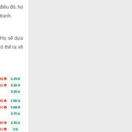
điều đó, họ
tranh.
. Họ sẽ dựa
 thể ra về