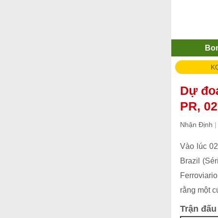
Bo
K
Dự đoá
PR, 02
Nhận Định
|
Vào lúc 02
Brazil (Sé
Ferroviari
rằng một cú
Trận đấu