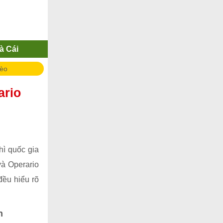
à Cái
kèo
ario
hì quốc gia
và Operario
đều hiểu rõ
n