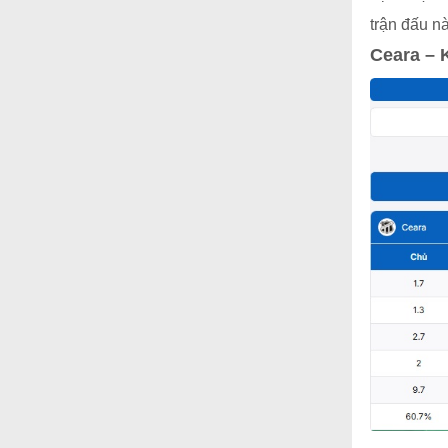
trận đấu n
Ceara – 