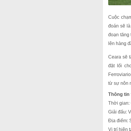
Cuộc chạm
đoán sẽ là
đoạn tăng 
lên hàng đ
Ceara sẽ t
đặt lối c
Ferroviari
từ sự nôn 
Thông tin 
Thời gian:
Giải đấu: V
Địa điểm: 
Vị trí hiệ