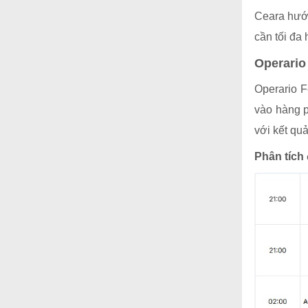
Ceara hướn
cần tối đa 
Operario
Operario F
vào hàng 
với kết qu
Phân tích 