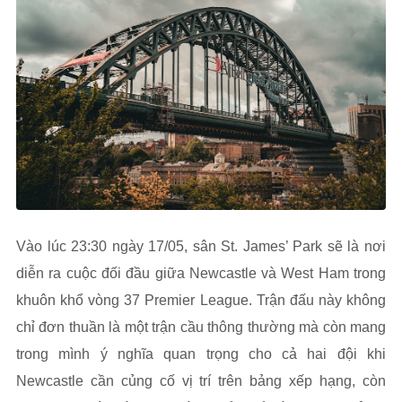
Vào lúc 23:30 ngày 17/05, sân St. James’ Park sẽ là nơi
diễn ra cuộc đối đầu giữa Newcastle và West Ham trong
khuôn khổ vòng 37 Premier League. Trận đấu này không
chỉ đơn thuần là một trận cầu thông thường mà còn mang
trong mình ý nghĩa quan trọng cho cả hai đội khi
Newcastle cần củng cố vị trí trên bảng xếp hạng, còn