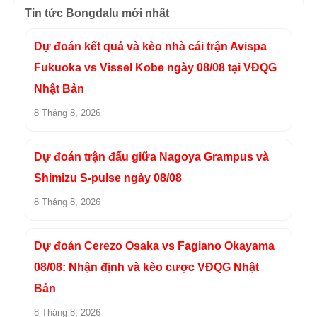
Tin tức Bongdalu mới nhất
Dự đoán kết quả và kèo nhà cái trận Avispa
Fukuoka vs Vissel Kobe ngày 08/08 tại VĐQG
Nhật Bản
8 Tháng 8, 2026
Dự đoán trận đấu giữa Nagoya Grampus và
Shimizu S-pulse ngày 08/08
8 Tháng 8, 2026
Dự đoán Cerezo Osaka vs Fagiano Okayama
08/08: Nhận định và kèo cược VĐQG Nhật
Bản
8 Tháng 8, 2026