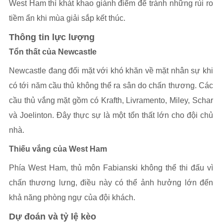
West Ham thì khát khao giành điểm để tránh những rủi ro
tiềm ẩn khi mùa giải sắp kết thúc.
Thông tin lực lượng
Tổn thất của Newcastle
Newcastle đang đối mặt với khó khăn về mặt nhân sự khi
có tới năm cầu thủ không thể ra sân do chấn thương. Các
cầu thủ vắng mặt gồm có Krafth, Livramento, Miley, Schar
và Joelinton. Đây thực sự là một tổn thất lớn cho đội chủ
nhà.
Thiếu vắng của West Ham
Phía West Ham, thủ môn Fabianski không thể thi đấu vì
chấn thương lưng, điều này có thể ảnh hưởng lớn đến
khả năng phòng ngự của đội khách.
Dự đoán và tỷ lệ kèo