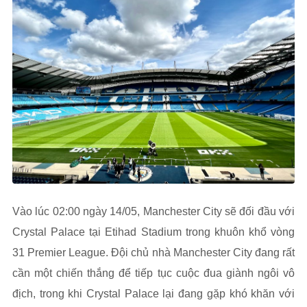
Vào lúc 02:00 ngày 14/05, Manchester City sẽ đối đầu với
Crystal Palace tại Etihad Stadium trong khuôn khổ vòng
31 Premier League. Đội chủ nhà Manchester City đang rất
cần một chiến thắng để tiếp tục cuộc đua giành ngôi vô
địch, trong khi Crystal Palace lại đang gặp khó khăn với