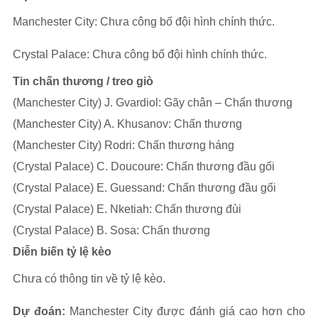
Manchester City: Chưa công bố đội hình chính thức.
Crystal Palace: Chưa công bố đội hình chính thức.
Tin chấn thương / treo giò
(Manchester City) J. Gvardiol: Gãy chân – Chấn thương
(Manchester City) A. Khusanov: Chấn thương
(Manchester City) Rodri: Chấn thương háng
(Crystal Palace) C. Doucoure: Chấn thương đầu gối
(Crystal Palace) E. Guessand: Chấn thương đầu gối
(Crystal Palace) E. Nketiah: Chấn thương đùi
(Crystal Palace) B. Sosa: Chấn thương
Diễn biến tỷ lệ kèo
Chưa có thông tin về tỷ lệ kèo.
Dự đoán:
Manchester City được đánh giá cao hơn cho