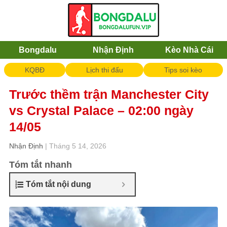
Bongdalu
Nhận Định
Kèo Nhà Cái
KQBĐ
Lịch thi đấu
Tips soi kèo
Trước thềm trận Manchester City
vs Crystal Palace – 02:00 ngày
14/05
Nhận Định
| Tháng 5 14, 2026
Tóm tắt nhanh
Tóm tắt nội dung