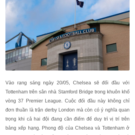
Vào rạng sáng ngày 20/05, Chelsea sẽ đối đầu với
Tottenham trên sân nhà Stamford Bridge trong khuôn khổ
vòng 37 Premier League. Cuộc đối đầu này không chỉ
đơn thuần là trận derby London mà còn có ý nghĩa quan
trọng khi cả hai đội đang cần điểm để duy trì vị trí trên
bảng xếp hạng. Phong độ của Chelsea và Tottenham ở