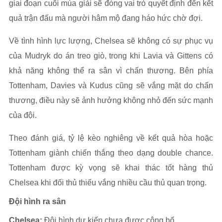
giai đoạn cuối mùa giải sẽ đóng vai trò quyết định đến kết
quả trận đấu mà người hâm mộ đang háo hức chờ đợi.
Về tình hình lực lượng, Chelsea sẽ không có sự phục vụ
của Mudryk do án treo giò, trong khi Lavia và Gittens có
khả năng không thể ra sân vì chấn thương. Bên phía
Tottenham, Davies và Kudus cũng sẽ vắng mặt do chấn
thương, điều này sẽ ảnh hưởng không nhỏ đến sức mạnh
của đội.
Theo đánh giá, tỷ lệ kèo nghiêng về kết quả hòa hoặc
Tottenham giành chiến thắng theo dạng double chance.
Tottenham được kỳ vọng sẽ khai thác tốt hàng thủ
Chelsea khi đối thủ thiếu vắng nhiều cầu thủ quan trọng.
Đội hình ra sân
Chelsea:
Đội hình dự kiến chưa được công bố.