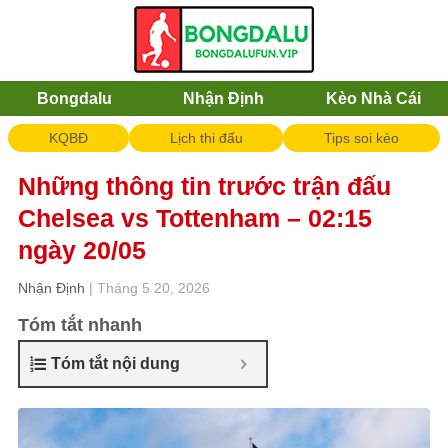
Bongdalu
Nhận Định
Kèo Nhà Cái
KQBĐ
Lịch thi đấu
Tips soi kèo
Những thông tin trước trận đấu
Chelsea vs Tottenham – 02:15
ngày 20/05
Nhận Định
| Tháng 5 20, 2026
Tóm tắt nhanh
Tóm tắt nội dung