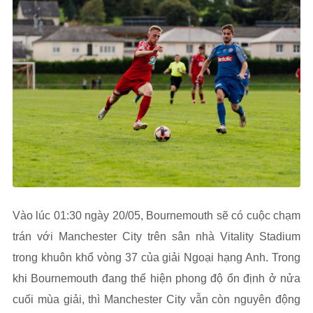
Vào lúc 01:30 ngày 20/05, Bournemouth sẽ có cuộc chạm
trán với Manchester City trên sân nhà Vitality Stadium
trong khuôn khổ vòng 37 của giải Ngoại hạng Anh. Trong
khi Bournemouth đang thể hiện phong độ ổn định ở nửa
cuối mùa giải, thì Manchester City vẫn còn nguyên động