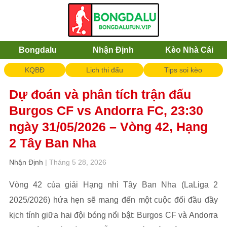
Bongdalu
Nhận Định
Kèo Nhà Cái
KQBĐ
Lịch thi đấu
Tips soi kèo
Dự đoán và phân tích trận đấu
Burgos CF vs Andorra FC, 23:30
ngày 31/05/2026 – Vòng 42, Hạng
2 Tây Ban Nha
Nhận Định
| Tháng 5 28, 2026
Vòng 42 của giải Hạng nhì Tây Ban Nha (LaLiga 2
2025/2026) hứa hẹn sẽ mang đến một cuộc đối đầu đầy
kịch tính giữa hai đội bóng nổi bật: Burgos CF và Andorra