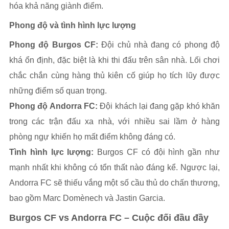
hóa khả năng giành điểm.
Phong độ và tình hình lực lượng
Phong độ Burgos CF:
Đội chủ nhà đang có phong độ
khá ổn định, đặc biệt là khi thi đấu trên sân nhà. Lối chơi
chắc chắn cùng hàng thủ kiên cố giúp họ tích lũy được
những điểm số quan trọng.
Phong độ Andorra FC:
Đội khách lại đang gặp khó khăn
trong các trận đấu xa nhà, với nhiều sai lầm ở hàng
phòng ngự khiến họ mất điểm không đáng có.
Tình hình lực lượng:
Burgos CF có đội hình gần như
mạnh nhất khi không có tổn thất nào đáng kể. Ngược lại,
Andorra FC sẽ thiếu vắng một số cầu thủ do chấn thương,
bao gồm Marc Domènech và Jastin Garcia.
Burgos CF vs Andorra FC – Cuộc đối đầu đầy