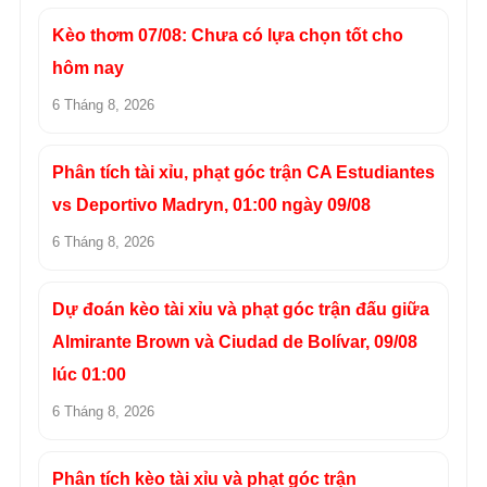
Kèo thơm 07/08: Chưa có lựa chọn tốt cho
hôm nay
6 Tháng 8, 2026
Phân tích tài xỉu, phạt góc trận CA Estudiantes
vs Deportivo Madryn, 01:00 ngày 09/08
6 Tháng 8, 2026
Dự đoán kèo tài xỉu và phạt góc trận đấu giữa
Almirante Brown và Ciudad de Bolívar, 09/08
lúc 01:00
6 Tháng 8, 2026
Phân tích kèo tài xỉu và phạt góc trận