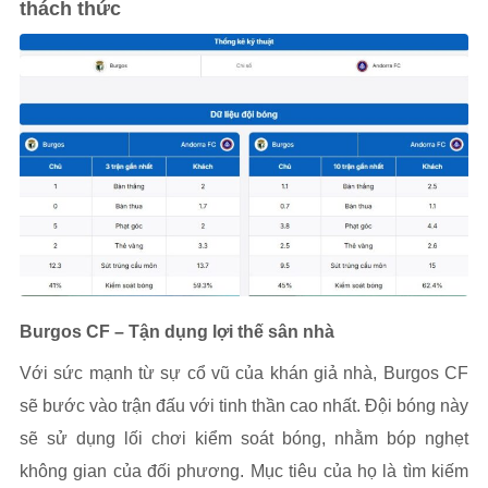
thách thức
Burgos CF – Tận dụng lợi thế sân nhà
Với sức mạnh từ sự cổ vũ của khán giả nhà, Burgos CF
sẽ bước vào trận đấu với tinh thần cao nhất. Đội bóng này
sẽ sử dụng lối chơi kiểm soát bóng, nhằm bóp nghẹt
không gian của đối phương. Mục tiêu của họ là tìm kiếm