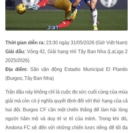
Thời gian diễn ra:
23:30 ngày 31/05/2026 (Giờ Việt Nam)
Giải đấu:
Vòng 42, Giải hạng nhì Tây Ban Nha (LaLiga 2
2025/2026)
Địa điểm:
Sân vận động Estadio Municipal El Plantío
(Burgos, Tây Ban Nha)
Trận đấu này không chỉ là cuộc đọ sức cuối cùng của mùa
giải mà còn có ý nghĩa quyết định đối với thứ hạng của cả
hai đội. Burgos CF cần một chiến thắng để làm hài lòng
người hâm mộ và duy trì vị trí của mình. Trong khi đó,
Andorra FC sẽ đến với những chiến lược riêng để tối đa