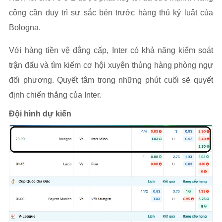
công cần duy trì sự sắc bén trước hàng thủ kỷ luật của
Bologna.
Với hàng tiền vệ đẳng cấp, Inter có khả năng kiểm soát
trận đấu và tìm kiếm cơ hội xuyên thủng hàng phòng ngự
đối phương. Quyết tâm trong những phút cuối sẽ quyết
định chiến thắng của Inter.
Đội hình dự kiến