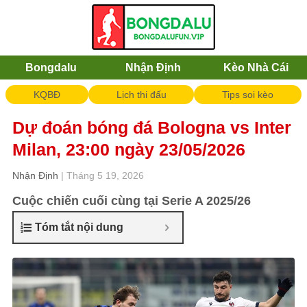
Bongdalu
Nhận Định
Kèo Nhà Cái
KQBĐ
Lịch thi đấu
Tips soi kèo
Dự đoán bóng đá Bologna vs Inter
Milan, 23:00 ngày 23/05/2026
Nhận Định
| Tháng 5 19, 2026
Cuộc chiến cuối cùng tại Serie A 2025/26
Tóm tắt nội dung