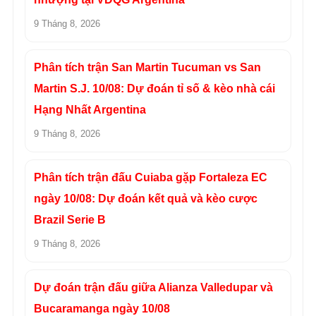
9 Tháng 8, 2026
Phân tích trận San Martin Tucuman vs San
Martin S.J. 10/08: Dự đoán tỉ số & kèo nhà cái
Hạng Nhất Argentina
9 Tháng 8, 2026
Phân tích trận đấu Cuiaba gặp Fortaleza EC
ngày 10/08: Dự đoán kết quả và kèo cược
Brazil Serie B
9 Tháng 8, 2026
Dự đoán trận đấu giữa Alianza Valledupar và
Bucaramanga ngày 10/08