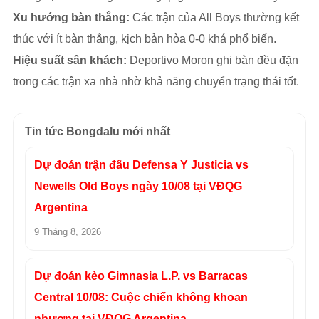
Xu hướng bàn thắng:
Các trận của All Boys thường kết
thúc với ít bàn thắng, kịch bản hòa 0-0 khá phổ biến.
Hiệu suất sân khách:
Deportivo Moron ghi bàn đều đặn
trong các trận xa nhà nhờ khả năng chuyển trạng thái tốt.
Tin tức Bongdalu mới nhất
Dự đoán trận đấu Defensa Y Justicia vs
Newells Old Boys ngày 10/08 tại VĐQG
Argentina
9 Tháng 8, 2026
Dự đoán kèo Gimnasia L.P. vs Barracas
Central 10/08: Cuộc chiến không khoan
nhượng tại VĐQG Argentina