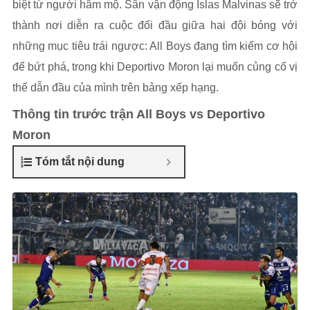
biệt từ người hâm mộ. Sân vận động Islas Malvinas sẽ trở
thành nơi diễn ra cuộc đối đầu giữa hai đội bóng với
những mục tiêu trái ngược: All Boys đang tìm kiếm cơ hội
để bứt phá, trong khi Deportivo Moron lại muốn củng cố vị
thế dẫn đầu của mình trên bảng xếp hạng.
Thông tin trước trận All Boys vs Deportivo
Moron
Tóm tắt nội dung