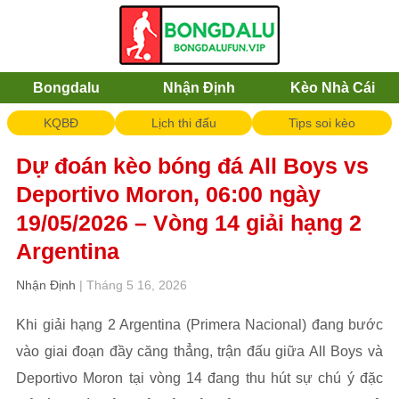
Bongdalu
Nhận Định
Kèo Nhà Cái
KQBĐ
Lịch thi đấu
Tips soi kèo
Dự đoán kèo bóng đá All Boys vs
Deportivo Moron, 06:00 ngày
19/05/2026 – Vòng 14 giải hạng 2
Argentina
Nhận Định
| Tháng 5 16, 2026
Khi giải hạng 2 Argentina (Primera Nacional) đang bước
vào giai đoạn đầy căng thẳng, trận đấu giữa All Boys và
Deportivo Moron tại vòng 14 đang thu hút sự chú ý đặc